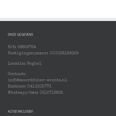
ONZE GEGEVENS
KvK: 58859764
Vestigingsnummer: 000028189329
Locatie: Veghel
Contact:
info@moorddiner-events.nl
Kantoor: 0413302773
Whatsapp/sms: 0612718832
ALTIJD INCLUSIEF: